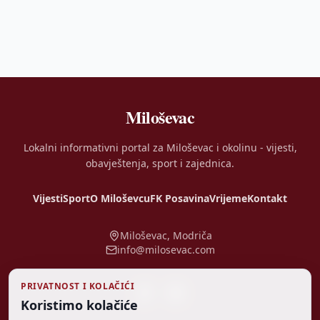
Miloševac
Lokalni informativni portal za Miloševac i okolinu - vijesti,
obavještenja, sport i zajednica.
Vijesti
Sport
O Miloševcu
FK Posavina
Vrijeme
Kontakt
Miloševac, Modriča
info@milosevac.com
PRIVATNOST I KOLAČIĆI
Koristimo kolačiće