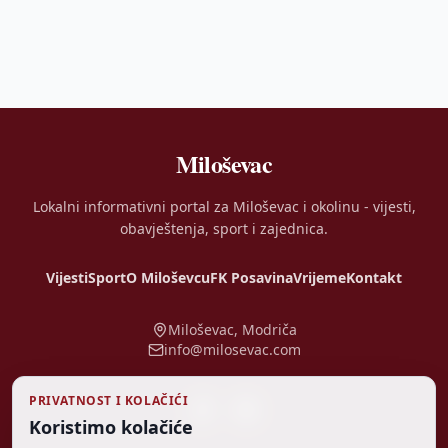
Miloševac
Lokalni informativni portal za Miloševac i okolinu - vijesti,
obavještenja, sport i zajednica.
Vijesti
Sport
O Miloševcu
FK Posavina
Vrijeme
Kontakt
Miloševac, Modriča
info@milosevac.com
PRIVATNOST I KOLAČIĆI
Koristimo kolačiće