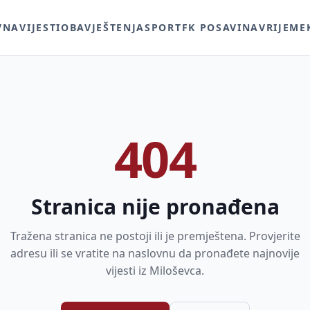
VNA
VIJESTI
OBAVJEŠTENJA
SPORT
FK POSAVINA
VRIJEME
404
Stranica nije pronađena
Tražena stranica ne postoji ili je premještena. Provjerite
adresu ili se vratite na naslovnu da pronađete najnovije
vijesti iz Miloševca.