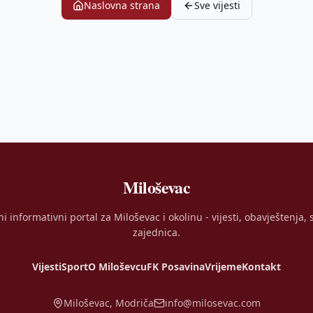
Naslovna strana
Sve vijesti
Miloševac
ni informativni portal za Miloševac i okolinu - vijesti, obavještenja, s
zajednica.
Vijesti
Sport
O Miloševcu
FK Posavina
Vrijeme
Kontakt
Miloševac, Modriča
info@milosevac.com