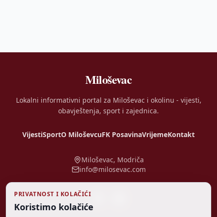
Miloševac
Lokalni informativni portal za Miloševac i okolinu - vijesti,
obavještenja, sport i zajednica.
Vijesti
Sport
O Miloševcu
FK Posavina
Vrijeme
Kontakt
Miloševac, Modriča
info@milosevac.com
PRIVATNOST I KOLAČIĆI
Koristimo kolačiće