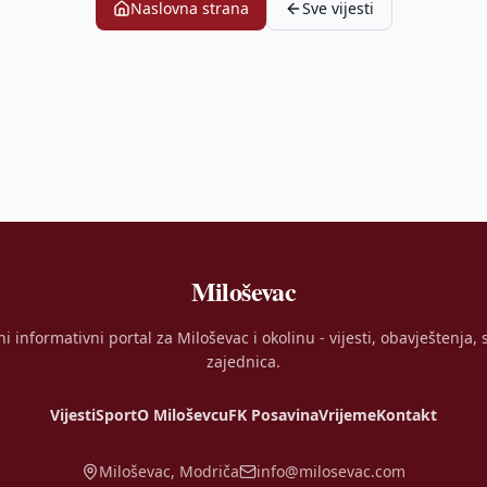
Naslovna strana
Sve vijesti
Miloševac
ni informativni portal za Miloševac i okolinu - vijesti, obavještenja, s
zajednica.
Vijesti
Sport
O Miloševcu
FK Posavina
Vrijeme
Kontakt
Miloševac, Modriča
info@milosevac.com