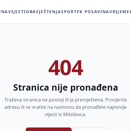
VNA
VIJESTI
OBAVJEŠTENJA
SPORT
FK POSAVINA
VRIJEME
404
Stranica nije pronađena
Tražena stranica ne postoji ili je premještena. Provjerite
adresu ili se vratite na naslovnu da pronađete najnovije
vijesti iz Miloševca.