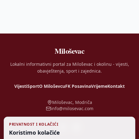
Miloševac
Lokalni informativni portal za Miloševac i okolinu - vijesti,
obavještenja, sport i zajednica.
Vijesti
Sport
O Miloševcu
FK Posavina
Vrijeme
Kontakt
Miloševac, Modriča
info@milosevac.com
PRIVATNOST I KOLAČIĆI
Koristimo kolačiće