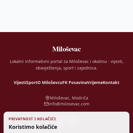
Miloševac
Lokalni informativni portal za Miloševac i okolinu - vijesti,
obavještenja, sport i zajednica.
Vijesti
Sport
O Miloševcu
FK Posavina
Vrijeme
Kontakt
Miloševac, Modriča
info@milosevac.com
PRIVATNOST I KOLAČIĆI
Koristimo kolačiće