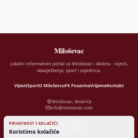
Miloševac
Lokalni informativni portal za Miloševac i okolinu - vijesti,
obavještenja, sport i zajednica.
Vijesti
Sport
O Miloševcu
FK Posavina
Vrijeme
Kontakt
Miloševac, Modriča
info@milosevac.com
PRIVATNOST I KOLAČIĆI
Koristimo kolačiće