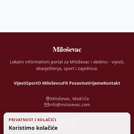
Miloševac
Lokalni informativni portal za Miloševac i okolinu - vijesti,
obavještenja, sport i zajednica.
Vijesti
Sport
O Miloševcu
FK Posavina
Vrijeme
Kontakt
Miloševac, Modriča
info@milosevac.com
PRIVATNOST I KOLAČIĆI
Koristimo kolačiće