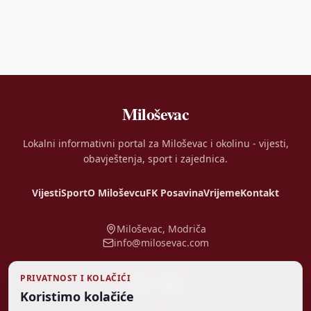
Miloševac
Lokalni informativni portal za Miloševac i okolinu - vijesti,
obavještenja, sport i zajednica.
Vijesti
Sport
O Miloševcu
FK Posavina
Vrijeme
Kontakt
Miloševac, Modriča
info@milosevac.com
PRIVATNOST I KOLAČIĆI
Koristimo kolačiće