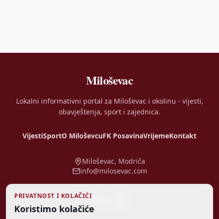
Miloševac
Lokalni informativni portal za Miloševac i okolinu - vijesti,
obavještenja, sport i zajednica.
Vijesti
Sport
O Miloševcu
FK Posavina
Vrijeme
Kontakt
Miloševac, Modriča
info@milosevac.com
PRIVATNOST I KOLAČIĆI
Koristimo kolačiće