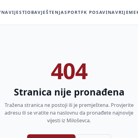
VNA
VIJESTI
OBAVJEŠTENJA
SPORT
FK POSAVINA
VRIJEME
404
Stranica nije pronađena
Tražena stranica ne postoji ili je premještena. Provjerite
adresu ili se vratite na naslovnu da pronađete najnovije
vijesti iz Miloševca.