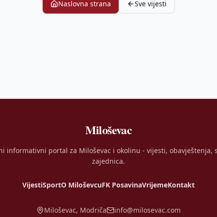
Naslovna strana
Sve vijesti
Miloševac
ni informativni portal za Miloševac i okolinu - vijesti, obavještenja, s
zajednica.
Vijesti
Sport
O Miloševcu
FK Posavina
Vrijeme
Kontakt
Miloševac, Modriča
info@milosevac.com