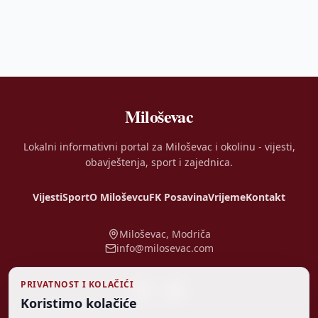
Miloševac
Lokalni informativni portal za Miloševac i okolinu - vijesti,
obavještenja, sport i zajednica.
Vijesti
Sport
O Miloševcu
FK Posavina
Vrijeme
Kontakt
Miloševac, Modriča
info@milosevac.com
PRIVATNOST I KOLAČIĆI
Koristimo kolačiće