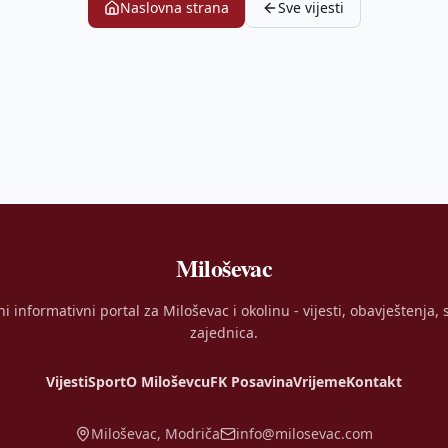
Naslovna strana
Sve vijesti
Miloševac
ni informativni portal za Miloševac i okolinu - vijesti, obavještenja, s
zajednica.
Vijesti
Sport
O Miloševcu
FK Posavina
Vrijeme
Kontakt
Miloševac, Modriča
info@milosevac.com