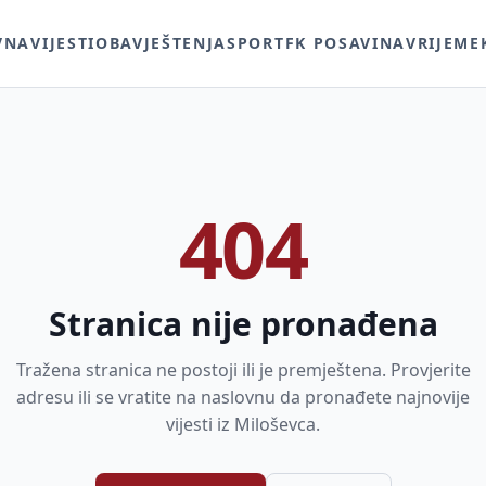
VNA
VIJESTI
OBAVJEŠTENJA
SPORT
FK POSAVINA
VRIJEME
404
Stranica nije pronađena
Tražena stranica ne postoji ili je premještena. Provjerite
adresu ili se vratite na naslovnu da pronađete najnovije
vijesti iz Miloševca.