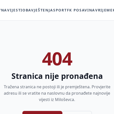
VNA
VIJESTI
OBAVJEŠTENJA
SPORT
FK POSAVINA
VRIJEME
404
Stranica nije pronađena
Tražena stranica ne postoji ili je premještena. Provjerite
adresu ili se vratite na naslovnu da pronađete najnovije
vijesti iz Miloševca.