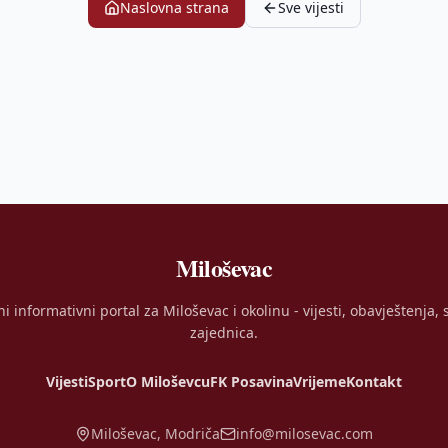
Naslovna strana
Sve vijesti
Miloševac
ni informativni portal za Miloševac i okolinu - vijesti, obavještenja, s
zajednica.
Vijesti
Sport
O Miloševcu
FK Posavina
Vrijeme
Kontakt
Miloševac, Modriča
info@milosevac.com