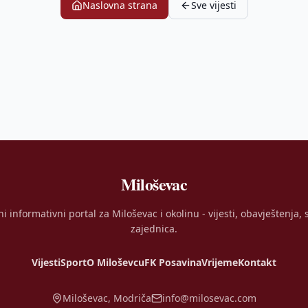
Naslovna strana
Sve vijesti
Miloševac
ni informativni portal za Miloševac i okolinu - vijesti, obavještenja, s
zajednica.
Vijesti
Sport
O Miloševcu
FK Posavina
Vrijeme
Kontakt
Miloševac, Modriča
info@milosevac.com