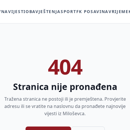
VNA
VIJESTI
OBAVJEŠTENJA
SPORT
FK POSAVINA
VRIJEME
404
Stranica nije pronađena
Tražena stranica ne postoji ili je premještena. Provjerite
adresu ili se vratite na naslovnu da pronađete najnovije
vijesti iz Miloševca.